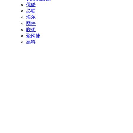
优酷
必联
海尔
网件
联想
聚网捷
高科