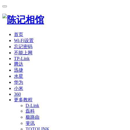
首页
Wi-Fi设置
忘记密码
不能上网
TP-Link
腾达
迅捷
水星
华为
小米
360
更多教程
D-Link
磊科
极路由
斐讯
TOTOLINK