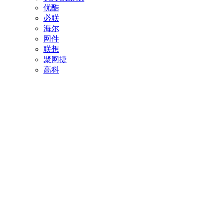
优酷
必联
海尔
网件
联想
聚网捷
高科