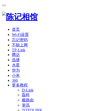
首页
Wi-Fi设置
忘记密码
不能上网
TP-Link
腾达
迅捷
水星
华为
小米
360
更多教程
D-Link
磊科
极路由
斐讯
TOTOLINK