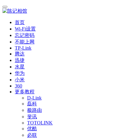
首页
Wi-Fi设置
忘记密码
不能上网
TP-Link
腾达
迅捷
水星
华为
小米
360
更多教程
D-Link
磊科
极路由
斐讯
TOTOLINK
优酷
必联