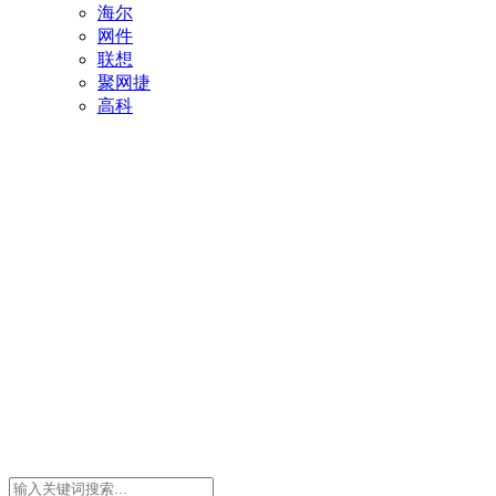
海尔
网件
联想
聚网捷
高科