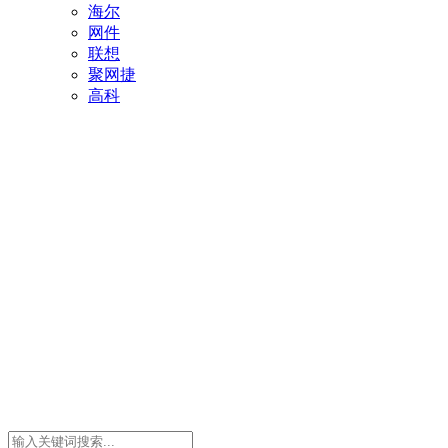
海尔
网件
联想
聚网捷
高科