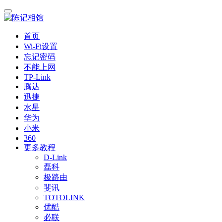
首页
Wi-Fi设置
忘记密码
不能上网
TP-Link
腾达
迅捷
水星
华为
小米
360
更多教程
D-Link
磊科
极路由
斐讯
TOTOLINK
优酷
必联