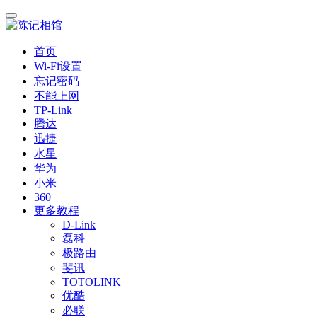
首页
Wi-Fi设置
忘记密码
不能上网
TP-Link
腾达
迅捷
水星
华为
小米
360
更多教程
D-Link
磊科
极路由
斐讯
TOTOLINK
优酷
必联