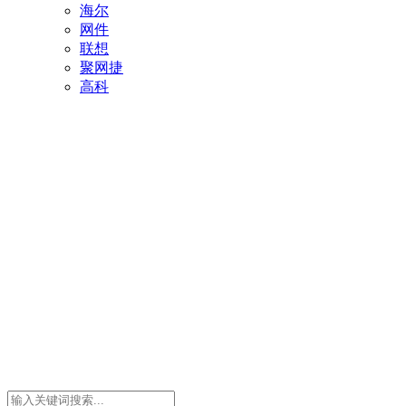
海尔
网件
联想
聚网捷
高科