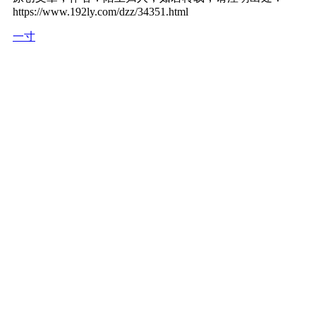
https://www.192ly.com/dzz/34351.html
一寸