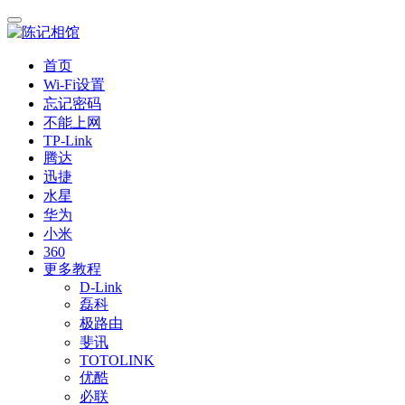
首页
Wi-Fi设置
忘记密码
不能上网
TP-Link
腾达
迅捷
水星
华为
小米
360
更多教程
D-Link
磊科
极路由
斐讯
TOTOLINK
优酷
必联