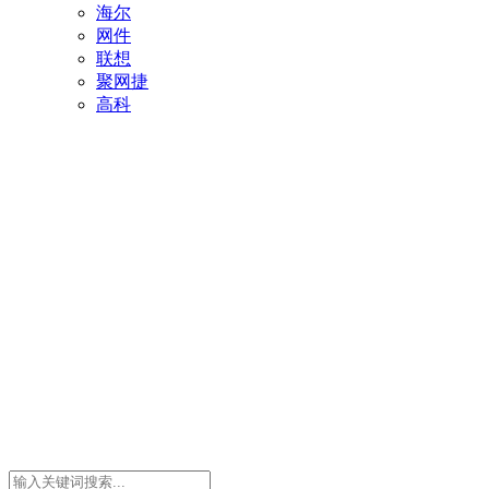
海尔
网件
联想
聚网捷
高科