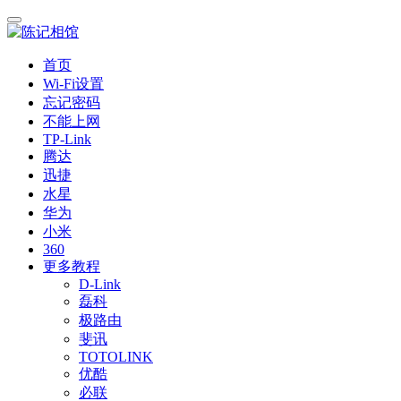
首页
Wi-Fi设置
忘记密码
不能上网
TP-Link
腾达
迅捷
水星
华为
小米
360
更多教程
D-Link
磊科
极路由
斐讯
TOTOLINK
优酷
必联