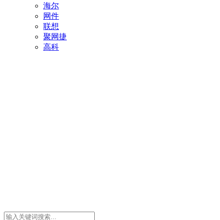
海尔
网件
联想
聚网捷
高科