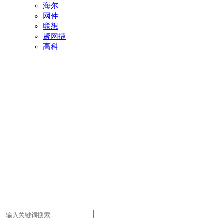
海尔
网件
联想
聚网捷
高科