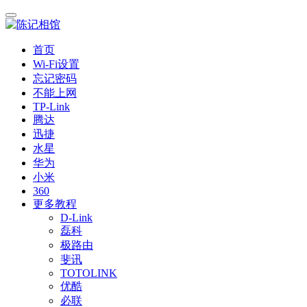
首页
Wi-Fi设置
忘记密码
不能上网
TP-Link
腾达
迅捷
水星
华为
小米
360
更多教程
D-Link
磊科
极路由
斐讯
TOTOLINK
优酷
必联