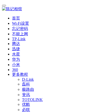
首页
Wi-Fi设置
忘记密码
不能上网
TP-Link
腾达
迅捷
水星
华为
小米
360
更多教程
D-Link
磊科
极路由
斐讯
TOTOLINK
优酷
必联