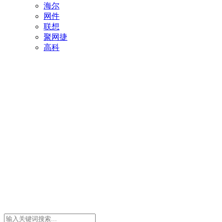
海尔
网件
联想
聚网捷
高科