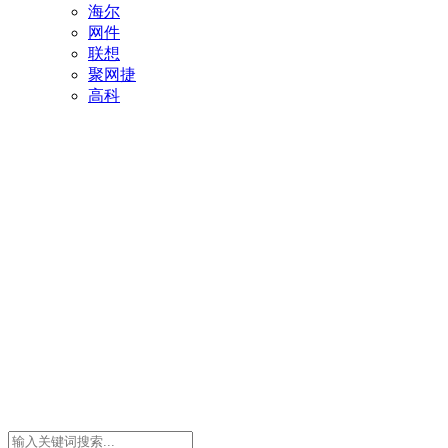
海尔
网件
联想
聚网捷
高科