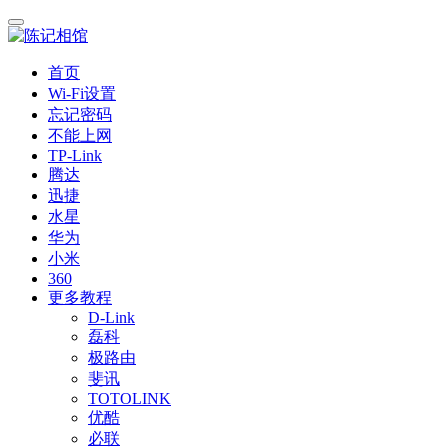
首页
Wi-Fi设置
忘记密码
不能上网
TP-Link
腾达
迅捷
水星
华为
小米
360
更多教程
D-Link
磊科
极路由
斐讯
TOTOLINK
优酷
必联