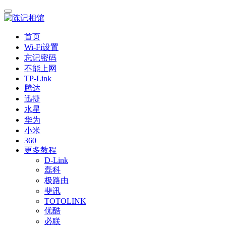
首页
Wi-Fi设置
忘记密码
不能上网
TP-Link
腾达
迅捷
水星
华为
小米
360
更多教程
D-Link
磊科
极路由
斐讯
TOTOLINK
优酷
必联