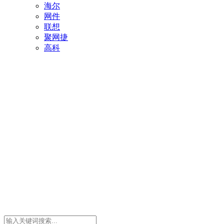
海尔
网件
联想
聚网捷
高科