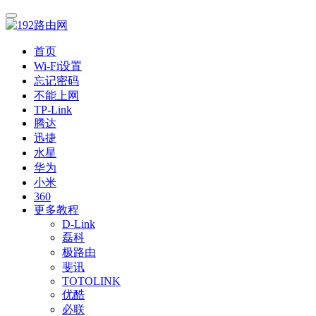
首页
Wi-Fi设置
忘记密码
不能上网
TP-Link
腾达
迅捷
水星
华为
小米
360
更多教程
D-Link
磊科
极路由
斐讯
TOTOLINK
优酷
必联