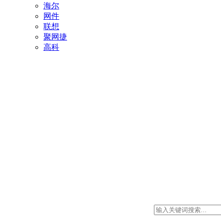
海尔
网件
联想
聚网捷
高科