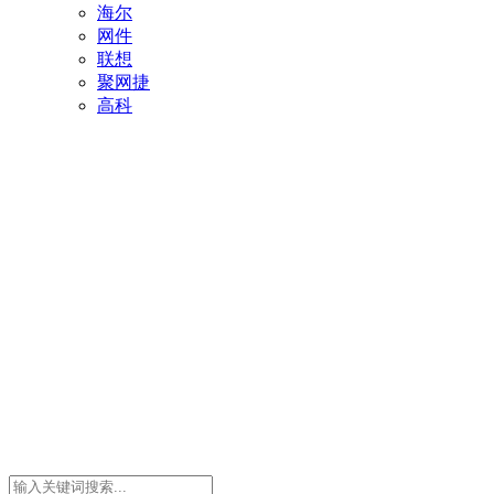
海尔
网件
联想
聚网捷
高科