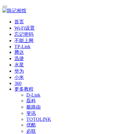
首页
Wi-Fi设置
忘记密码
不能上网
TP-Link
腾达
迅捷
水星
华为
小米
360
更多教程
D-Link
磊科
极路由
斐讯
TOTOLINK
优酷
必联