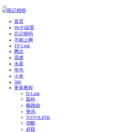
首页
Wi-Fi设置
忘记密码
不能上网
TP-Link
腾达
迅捷
水星
华为
小米
360
更多教程
D-Link
磊科
极路由
斐讯
TOTOLINK
优酷
必联