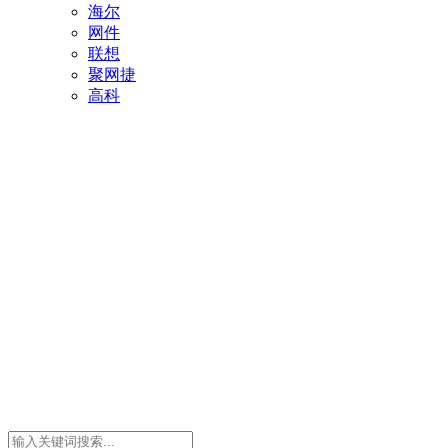
海尔
网件
联想
聚网捷
高科