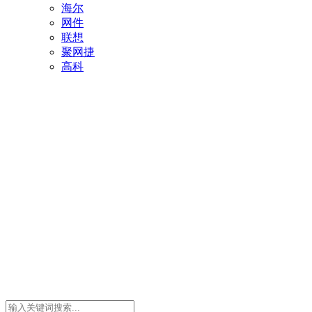
海尔
网件
联想
聚网捷
高科