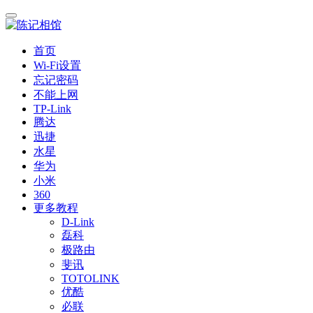
首页
Wi-Fi设置
忘记密码
不能上网
TP-Link
腾达
迅捷
水星
华为
小米
360
更多教程
D-Link
磊科
极路由
斐讯
TOTOLINK
优酷
必联