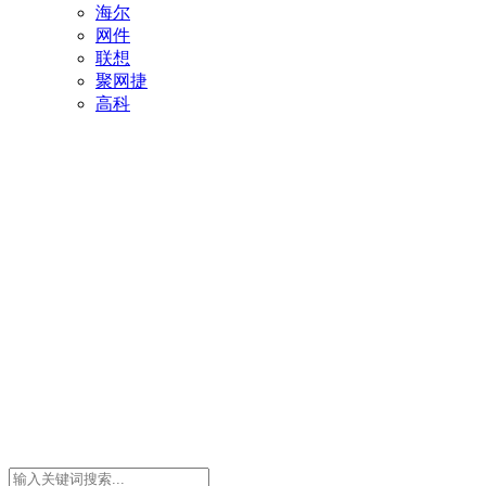
海尔
网件
联想
聚网捷
高科