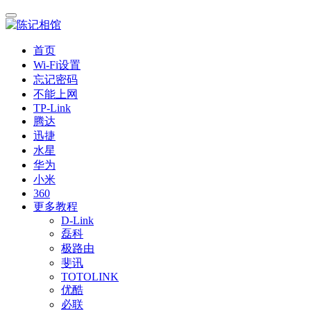
首页
Wi-Fi设置
忘记密码
不能上网
TP-Link
腾达
迅捷
水星
华为
小米
360
更多教程
D-Link
磊科
极路由
斐讯
TOTOLINK
优酷
必联