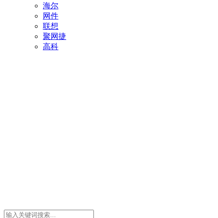
海尔
网件
联想
聚网捷
高科