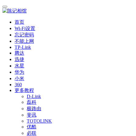
首页
Wi-Fi设置
忘记密码
不能上网
TP-Link
腾达
迅捷
水星
华为
小米
360
更多教程
D-Link
磊科
极路由
斐讯
TOTOLINK
优酷
必联