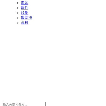
海尔
网件
联想
聚网捷
高科