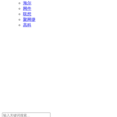
海尔
网件
联想
聚网捷
高科