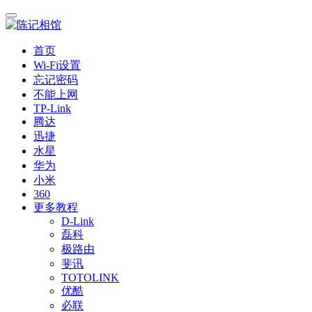
首页
Wi-Fi设置
忘记密码
不能上网
TP-Link
腾达
迅捷
水星
华为
小米
360
更多教程
D-Link
磊科
极路由
斐讯
TOTOLINK
优酷
必联