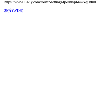
https://www.192ly.com/router-settings/tp-link/pl-r-wxqj.html
桥接(WDS)