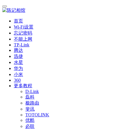
首页
Wi-Fi设置
忘记密码
不能上网
TP-Link
腾达
迅捷
水星
华为
小米
360
更多教程
D-Link
磊科
极路由
斐讯
TOTOLINK
优酷
必联