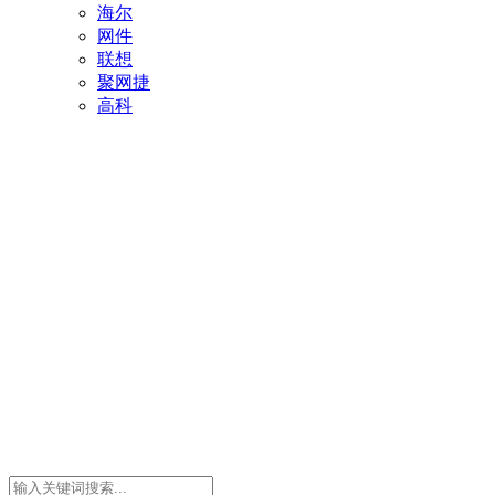
海尔
网件
联想
聚网捷
高科