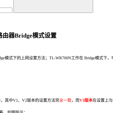
无线路由器Bridge模式设置
器，在Bridge模式下的上网设置方法；TL-WR700N工作在 Bri
，其中V1、V2版本的设置方法完
全一致
，而
V3版本
在设置上与
查看，如图所示：