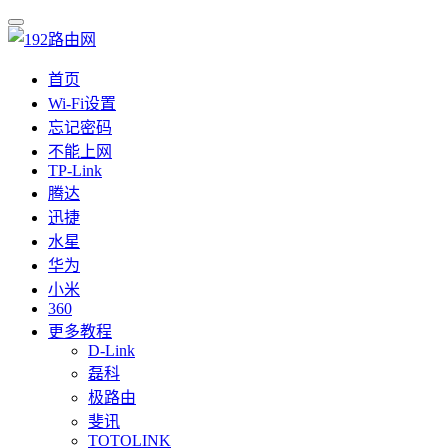
首页
Wi-Fi设置
忘记密码
不能上网
TP-Link
腾达
迅捷
水星
华为
小米
360
更多教程
D-Link
磊科
极路由
斐讯
TOTOLINK