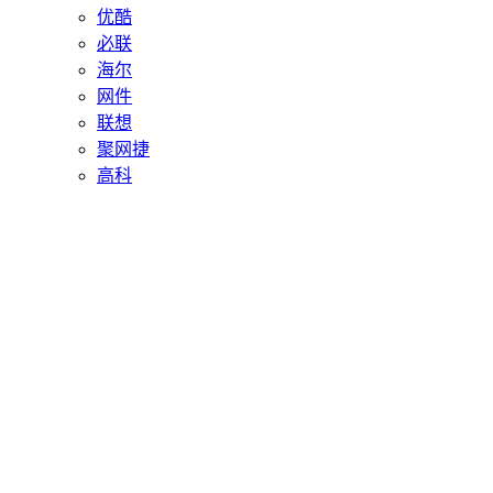
优酷
必联
海尔
网件
联想
聚网捷
高科