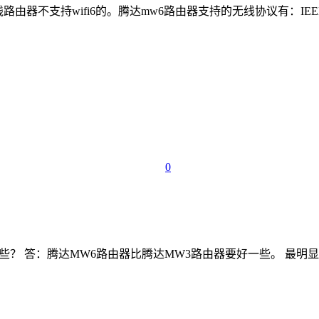
持wifi6的。腾达mw6路由器支持的无线协议有：IEEE 802.11ac/a
0
哪一个好一些？ 答：腾达MW6路由器比腾达MW3路由器要好一些。