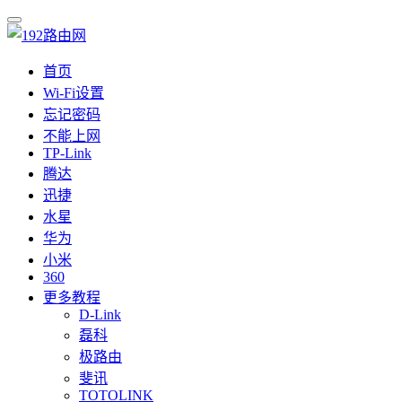
首页
Wi-Fi设置
忘记密码
不能上网
TP-Link
腾达
迅捷
水星
华为
小米
360
更多教程
D-Link
磊科
极路由
斐讯
TOTOLINK