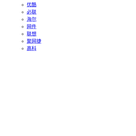
优酷
必联
海尔
网件
联想
聚网捷
高科