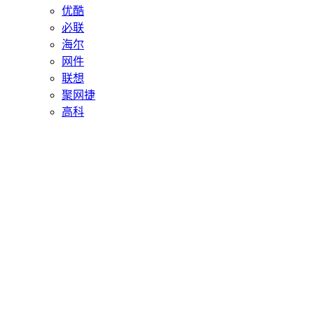
优酷
必联
海尔
网件
联想
聚网捷
高科