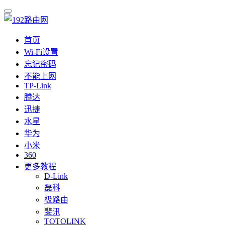
首页
Wi-Fi设置
忘记密码
不能上网
TP-Link
腾达
迅捷
水星
华为
小米
360
更多教程
D-Link
磊科
极路由
斐讯
TOTOLINK