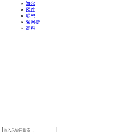
海尔
网件
联想
聚网捷
高科