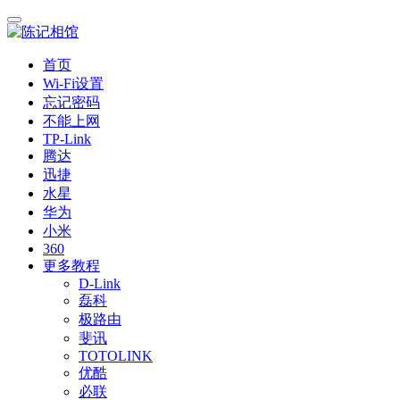
首页
Wi-Fi设置
忘记密码
不能上网
TP-Link
腾达
迅捷
水星
华为
小米
360
更多教程
D-Link
磊科
极路由
斐讯
TOTOLINK
优酷
必联