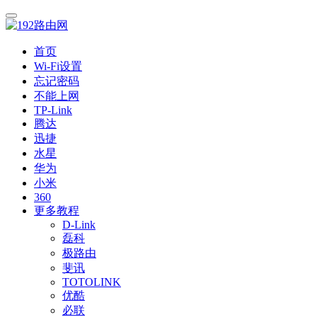
首页
Wi-Fi设置
忘记密码
不能上网
TP-Link
腾达
迅捷
水星
华为
小米
360
更多教程
D-Link
磊科
极路由
斐讯
TOTOLINK
优酷
必联