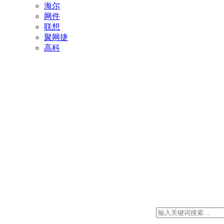
海尔
网件
联想
聚网捷
高科