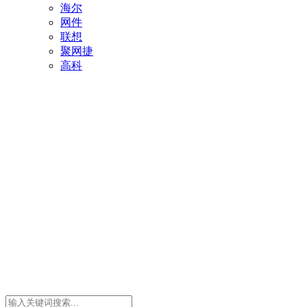
海尔
网件
联想
聚网捷
高科