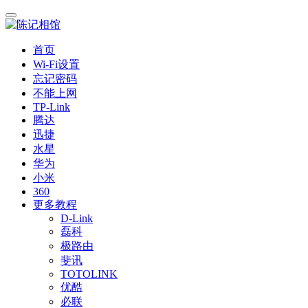
首页
Wi-Fi设置
忘记密码
不能上网
TP-Link
腾达
迅捷
水星
华为
小米
360
更多教程
D-Link
磊科
极路由
斐讯
TOTOLINK
优酷
必联