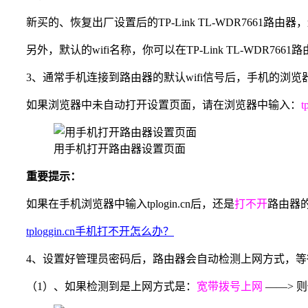
新买的、恢复出厂设置后的TP-Link TL-WDR766
另外，默认的wifi名称，你可以在TP-Link TL-WDR76
3、通常手机连接到路由器的默认wifi信号后，手机的
如果浏览器中未自动打开设置页面，请在浏览器中输入：
t
用手机打开路由器设置页面
重要提示：
如果在手机浏览器中输入tplogin.cn后，还是
打不开
路由器
tploggin.cn手机打不开怎么办？
4、设置好管理员密码后，路由器会自动检测上网方式，
（1）、如果检测到是上网方式是：
宽带拨号上网
——> 