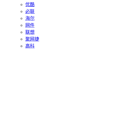
优酷
必联
海尔
网件
联想
聚网捷
高科