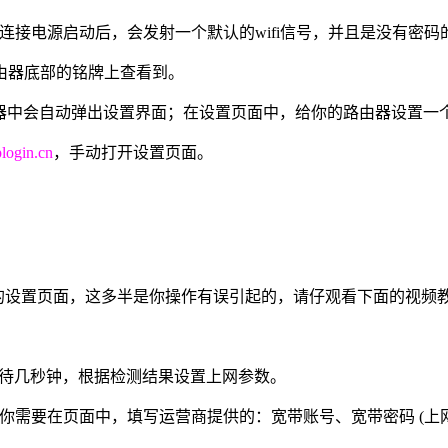
1路由器，连接电源启动后，会发射一个默认的wifi信号，并且是没有
61路由器底部的铭牌上查看到。
浏览器中会自动弹出设置界面；在设置页面中，给你的路由器设置一
plogin.cn
，手动打开设置页面。
的设置页面，这多半是你操作有误引起的，请仔观看下面的视频
等待几秒钟，根据检测结果设置上网参数。
则你需要在页面中，填写运营商提供的：宽带账号、宽带密码 (上