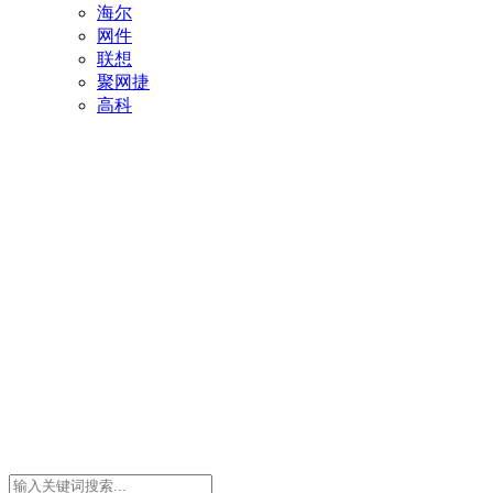
海尔
网件
联想
聚网捷
高科