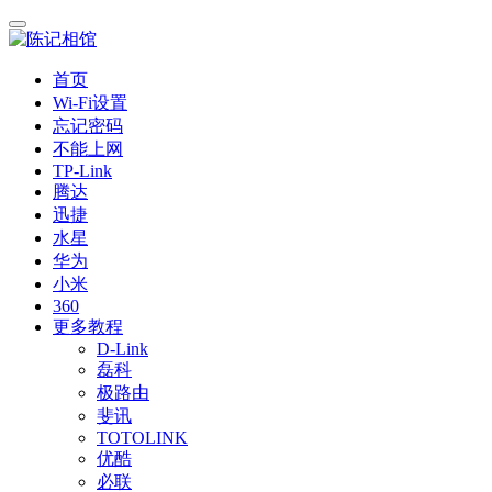
首页
Wi-Fi设置
忘记密码
不能上网
TP-Link
腾达
迅捷
水星
华为
小米
360
更多教程
D-Link
磊科
极路由
斐讯
TOTOLINK
优酷
必联